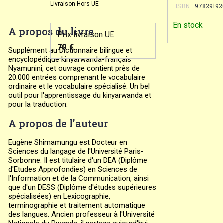
Livraison Hors UE
ISBN
97829192
En stock
A propos du livre
Prix livraison UE
70
€
Supplément au Dictionnaire bilingue et
encyclopédique kinyarwanda-français
Nyamunini, cet ouvrage contient près de
20.000 entrées comprenant le vocabulaire
ordinaire et le vocabulaire spécialisé. Un bel
outil pour l'apprentissage du kinyarwanda et
pour la traduction.
A propos de l'auteur
Eugène Shimamungu est Docteur en
Sciences du langage de l'Université Paris-
Sorbonne. Il est titulaire d'un DEA (Diplôme
d'Etudes Approfondies) en Sciences de
l'Information et de la Communication, ainsi
que d'un DESS (Diplôme d'études supérieures
spécialisées) en Lexicographie,
terminographie et traitement automatique
des langues. Ancien professeur à l'Université