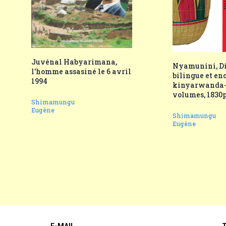
Juvénal Habyarimana,
Nyamunini, Di
l'homme assasiné le 6 avril
bilingue et e
1994
kinyarwanda-f
volumes, 1830p
Shimamungu
Eugène
Shimamungu
Eugène
E-MAIL