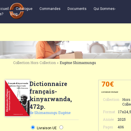
cueil
Catalogue
Commandes
Documents
Qui Sommes-
s?
Blog
Collection Hors Collection >
Eugène Shimamungu
Dictionnaire
70
€
français-
Livraison incluse
kinyarwanda,
Collection
Hors
Colle
472p.
Format
17x24,
de Shimamungu Eugène
Année
2025
Pages
406
Livraison UE