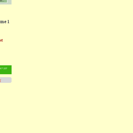
ume 1
et
9.7 217